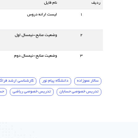
ردیف
نام فایل
1
لیست ارائه دروس
2
وضعیت منابع-نیمسال اول
3
وضعیت منابع-نیمسال دوم
سالار عموزاده
دانشگاه پیام نور
کارشناسی ارشد فراگیر
تدریس خصوصی حسابان
تدریس خصوصی ریاضی
حسا