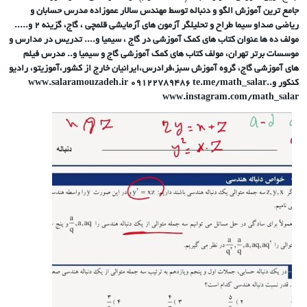
جامع ترین آموزش الگو و دنباله توسط مهندس سالار عموزاده مدرس حسابان و
ریاضی صداو سیما طراح و تحلیلگر آزمون های آزمایشی قلمچی ، گاج، گزینه 2 و.....
مولف ده ها عنوان کتاب های کمک آموزشی در گاج ، سیمیا و.... تدریس در مدارس و
موسسات برتر تهران، مولف کتاب های کمک آموزشی گاج و سیمیا و.. مدرس فیلم
های آموزشی گاج، گروه آموزش سبز،فرادرس،ایرانیان خارج از کشور،آموزیتو، رادیو
کنکور و..www.salaramouzadeh.ir 09122789486 te.me/math_salar
www.instagram.com/math_salar