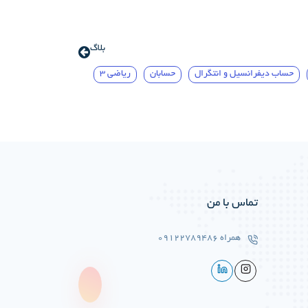
بلاگ
حساب دیفرانسیل و انتگرال
حسابان
ریاضی 3
تماس با من
همراه
09122789486