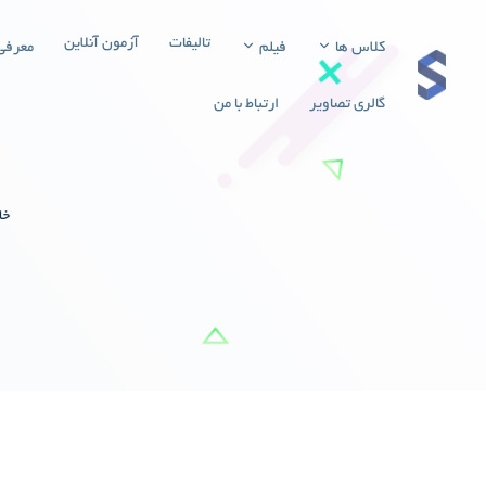
تالیفات
آزمون آنلاین
کلاس ها
فیلم
معرفی
گالری تصاویر
ارتباط با من
خا