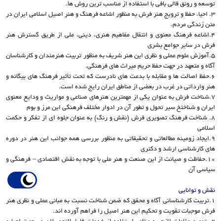
توسعه و رونق قالی بافی با استفاده از مناسب ترین روش ها.
3. احیا، حفظ و ترویج هنر فرش به منظور اشاعه فرهنگ و هنر اصیل اسلامی ایران در
متن زندگی مردم.
4.اشاعه فرهنگ معنوی و انتقال مفاهیم هنری، دینی، ملی از طریق گسترش هنر
فرش در سایر جوامع بشری
5.آموزش علوم عملی و نظری این هنر شریف به منظور تربیت هنرمندان و کارشناسان
آگاه و متعهد در جهت حفظ حریم میراث های فرهنگی.
6.حفظ اصالت ها و مقابله با بدعت های نادرست که تحت تأثیر فرهنگ های بیگانه و
هنر وارداتی در غرب در بعضی از مناطق ایران رایج شده است.
7.شناخت فرش به عنوان یکی از مهمترین هنرهای صناعی و مواریث و ودایع معنوی
ایران و شناختخ سیر تحول و تطور آن در ادوار مختلف فرهنگی این مرز و بوم
8. شناخت فرهنگ تصویری فرش (نقش و رنگ) به عنوان جلوه ای از تفکر و حکمت
اسلامی
9.ایجاد زومینه مطالعاتی و تحقیقاتی به منظور بررسی همه جوانب این هنر در دوره
های کارشناسی ارشد و دکتری
10.حفاظت و صیانت از این صنعت و هنر ملی با توجه به نقش اقتصادی – فرهنگی و
سیاسی آن
نقش و توانایی
1.تربیت کارشناسانی آگاه و محقق که ضمن شناخت نسبت به مبانی عملی و نظری هنر
فرش موجبات تقویت و تحکیم این هنر اصیل را فراهم آورده اند.