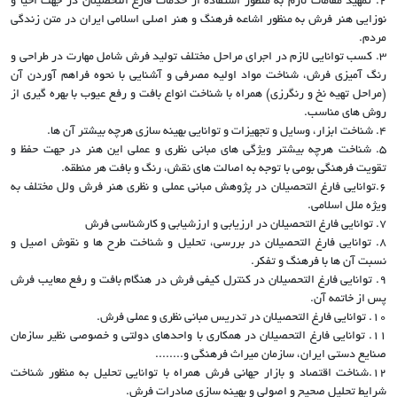
2. تمهید مقامات لازم به منظور استفاده از خدمات فارغ التحصیلان در جهت احیا و
نوزایی هنر فرش به منظور اشاعه فرهنگ و هنر اصلی اسلامی ایران در متن زندگی
مردم.
3. کسب توانایی لازم در اجرای مراحل مختلف تولید فرش شامل مهارت در طراحی و
رنگ آمیزی فرش، شناخت مواد اولیه مصرفی و آشنایی با نحوه فراهم آوردن آن
(مراحل تهیه نخ و رنگرزی) همراه با شناخت انواع بافت و رفع عیوب با بهره گیری از
روش های مناسب.
4. شناخت ابزار، وسایل و تجهیزات و توانایی بهینه سازی هرچه بیشتر آن ها.
5. شناخت هرچه بیشتر ویژگی های مبانی نظری و عملی این هنر در جهت حفظ و
تقویت فرهنگی بومی با توجه به اصالت های نقش، رنگ و بافت هر منطقه.
6.توانایی فارغ التحصیلان در پژوهش مبانی عملی و نظری هنر فرش ولل مختلف به
ویژه ملل اسلامی.
7. توانایی فارغ التحصیلان در ارزیابی و ارزشیابی و کارشناسی فرش
8. توانایی فارغ التحصیلان در بررسی، تحلیل و شناخت طرح ها و نقوش اصیل و
نسبت آن ها با فرهنگ و تفکر.
9. توانایی فارغ التحصیلان در کنترل کیفی فرش در هنگام بافت و رفع معایب فرش
پس از خاتمه آن.
10. توانایی فارغ التحصیلان در تدریس مبانی نظری و عملی فرش.
11. توانایی فارغ التحصیلان در همکاری با واحدهای دولتی و خصوصی نظیر سازمان
صنایع دستی ایران، سازمان میراث فرهنگی و........
12.شناخت اقتصاد و بازار جهانی فرش همراه با توانایی تحلیل به منظور شناخت
شرایط تحلیل صحیح و اصولی و بهینه سازی صادرات فرش.