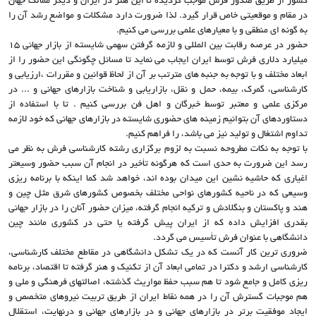
کشور از طریق صدور فرش موجب گردیده تا این هنر در ایران و دیگر ممالک جهان
در مقام و موقعیتی خاص قرار گیرد. لذا ضرورت دارد مشکلات و مواضع رشد آن را
به گونه ای منطقی و با معیارهای علمی بررسی می کنیم.
حضور در عرصه رقابت بین المللی و لازمه گرفتن سهمی شایسته از بازار جهانی 15
میلیارد دلاری فرش توسط ایران ایجاب می نماید تا مسائل چگونگی این حضور را از
ابعاد مختلف و با توجه به جنبه های مترتب بر آن از لحاظ قوانین و مقررات ،ارزیابی و
کارشناسی، گمرک، بیمه، حمل و نقل، بازاریابی و شناخت بازارهای جهانی و ... در
مرکزی علمی و معتبر توسط خبرگان و اهل فن بررسی کنیم . تا با استفاده از
دستاوردهای آن بتوانیم زمینه های حضوری شایسته در بازارهای جهانی که خود لازمه
تداوم اشتغال و تولید نیز می باشد، را فراهم کنیم.
با توجه به نکات مطروحه نسبت به لزوم برگزاری رشته کارشناسی فرش به نظر می
رسد این ضرورت به حدی است که هرگونه تأخیر در انجام آن سبب حضور وسیعتر
اغیاری که حاشیه نشین این میدان بوده اند، خواهد شد کما اینکه با برنامه ریزی
وسیعی که در ناحیه کشورهای نواحی مختلف بخصوص کشورهای شرق مثل چین و
هند و پاکستان و بنگلادش و ترکیه انجام گرفته، میزان حضور آنان را در بازار جهانی
بقدری افزایش داده که از ایران پیش گرفته یا حتی در کشوری مانند چین
دانشگاهی با عنوان فرش تأسیس می گردد.
ضروری ترین کار آنست که در یک تشکل دانشگاهی در مقاطع مختلف کارشناسی،
کارشناسی ارشد و دکترا در تمامی ابعاد آن از تکنیک و هنر گرفته تا اقتصاد، برنامه
ریزی کامل و جامع شود تا هم سبب حفظ مواریث گذشته، اصالتهای فرهنگی و ملی و
هم موجبات گسترش آن را در همه نقاط ایران از طریق تربیت نیروهای متخصص و
ایجاد موفقیت برتر در بازارهای جهانی و در بازارهای جهانی و درنهایت، استقلال