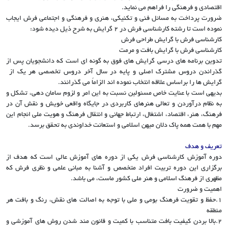
اقتصادی و فرهنگی را فراهم می نماید.
ضرورت پرداخت به مسائل فنی و تکنیکی، هنری و فرهنگی و اجتماعی فرش ایجاب
نموده است تا رشته کارشناسی فرش در 2 گرایش به شرح ذیل دیده شود:
کارشناسی فرش با گرایش طراحی فرش
کارشناسی فرش با گرایش بافت و مرمت
تدوین برنامه های درسی گرایش های فوق به گونه ای است که دانشجویان پس از
گذراندن دروس مشترک اصلی و پایه در سال آخر دروس تخصصی هر یک از
گرایش ها را براساس علاقه انتخاب نموده اند الزاماً می گذرانند.
بدیهی است با عنایت خاص مسئولین نسبت به این امر و لزوم سامان دهی، تشکل و
به نظام درآوردن و تعالی هنرهای کاربردی در جایگاه واقعی خویش و نقش آن در
فرهنگ، هنر، اقتصاد، اشتغال، ارتباط جهانی و انتقال فرهنگ و هویت ملی انجام این
مهم با همت همه پاک دلان میهن اسلامی و استعانت خداوندی به تحقق برسد.
تعریف و هدف
دوره آموزش کارشناسی فرش یکی از دوره های آموزش عالی است که هدف از
برگزاری این دوره تربیت افراد متخصص و آشنا به مبانی علمی و نظری فرش که
مظهری از فرهنگ اسلامی و هنر ملی کشور ماست، می باشد.
اهمیت و ضرورت
1.حفظ و تقویت فرهنگ بومی و ملی با توجه به اصالت های نقش، رنگ و بافت هر
منطقه
2.بالا بردن کیفیت بافت متناسب با کمیت و قانون مند شدن روش های آموزشی و