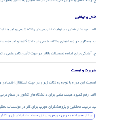
ج. رشد تعمق و نگرش کلی دانشجو درعلم شیمی به منظور بالابردن توا
نقش و توانایی
الف. عهده‌دار شدن مسئولیت تدریس در رشته شیمی و نیز هدایت 
ب. همکاری در زمینه‌های مختلف شیمی در دانشگاه‌ها و نیز مؤس
ج. آمادگی برای ادامه تحصیلات بالاتر در جهت تأمین کادر علمی دان
ضرورت و اهمیت
اهمیت این دوره با توجه به نکات زیر و در جهت استقلال اقتصاد
الف. رفع کمبود هیئت علمی برای دانشگاه‌های کشور در سطح مربی
ب. تربیت محققین و پژوهشگران مجرب برای کار در مؤسسات تحقیق
سالار عموزاده مدرس دورس حسابان،حساب دیفرانسیل و انتگرال،ریاضی 3 تجربی،ریاضی عمومی تجربی،کنکور ریاضی،کنکور تجربی،ری