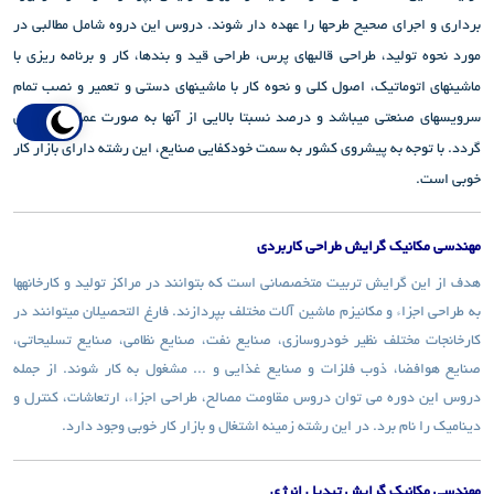
برداری و اجرای صحیح طرح­ها را عهده دار شوند. دروس این دروه شامل مطالبی در
مورد نحوه تولید، طراحی قالب­های پرس، طراحی قید و بندها، کار و برنامه ریزی با
ماشین­های اتوماتیک، اصول کلی و نحوه کار با ماشین­های دستی و تعمیر و نصب تمام
سرویس­های صنعتی می­باشد و درصد نسبتا بالایی از آنها به صورت عملی ارائه می
گردد. با توجه به پیشروی کشور به سمت خودکفایی صنایع، این رشته دارای بازار کار
خوبی است.
مهندسی مکانیک گرایش طراحی کاربردی
هدف از این گرایش تربیت متخصصانی است که بتوانند در مراکز تولید و کارخانه­ها
به طراحی اجزاء و مکانیزم ماشین آلات مختلف بپردازند. فارغ التحصیلان می­توانند در
کارخانجات مختلف نظیر خودروسازی، صنایع نفت، صنایع نظامی، صنایع تسلیحاتی،
صنایع هوافضا، ذوب فلزات و صنایع غذایی و ... مشغول به کار شوند. از جمله
دروس این دوره می توان دروس مقاومت مصالح، طراحی اجزاء، ارتعاشات، کنترل و
دینامیک را نام برد. در این رشته زمینه اشتغال و بازار کار خوبی وجود دارد.
مهندسی مکانیک گرایش تبدیل انرژی