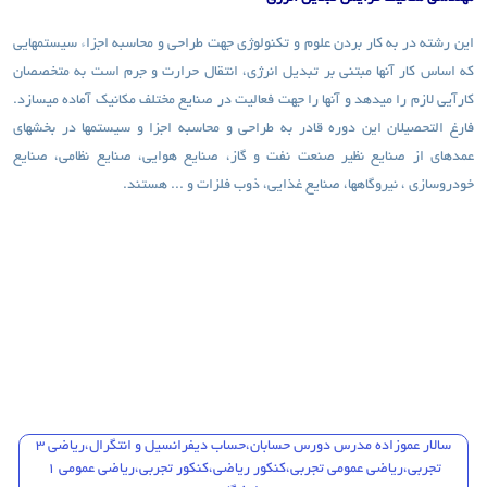
این رشته در به کار بردن علوم و تکنولوژی جهت طراحی و محاسبه اجزاء سیستم­هایی
که اساس کار آنها مبتنی بر تبدیل انرژی، انتقال حرارت و جرم است به متخصصان
کارآیی لازم را می­دهد و آنها را جهت فعالیت در صنایع مختلف مکانیک آماده می­سازد.
فارغ التحصیلان این دوره قادر به طراحی و محاسبه اجزا و سیستم­ها در بخش­های
عمده­ای از صنایع نظیر صنعت نفت و گاز، صنایع هوایی، صنایع نظامی، صنایع
خودروسازی ، نیروگاه­ها، صنایع غذایی، ذوب فلزات و ... هستند.
سالار عموزاده مدرس دورس حسابان،حساب دیفرانسیل و انتگرال،ریاضی 3
تجربی،ریاضی عمومی تجربی،کنکور ریاضی،کنکور تجربی،ریاضی عمومی 1