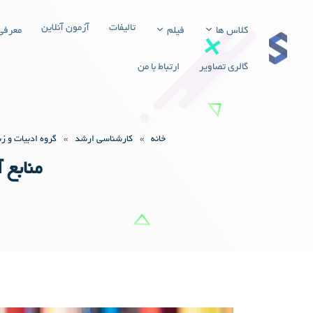
تالیفات
آزمون آنلاین
کلاس ها
فیلم
معرفی
گالری تصاویر
ارتباط با من
خانه
»
کارشناسی ارشد
»
گروه ادبیات و ز
منابع 