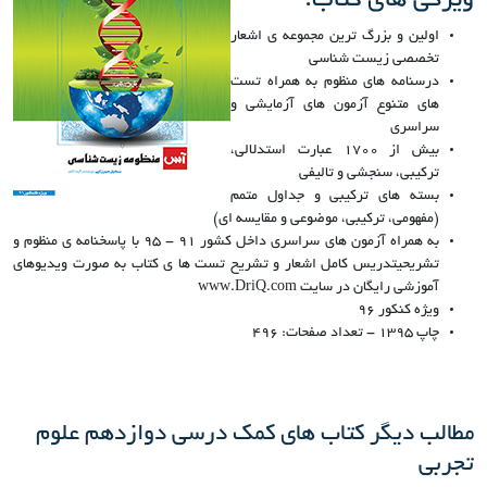
ویژگی های کتاب:
اولین و بزرگ ترین مجموعه ی اشعار
تخصصی زیست شناسی
درسنامه های منظوم به همراه تست
های متنوع آزمون های آزمایشی و
سراسری
بیش از 1700 عبارت استدلالی،
ترکیبی، سنجشی و تالیفی
بسته های ترکیبی و جداول متمم
(مفهومی، ترکیبی، موضوعی و مقایسه ای)
به همراه آزمون های سراسری داخل کشور 91 - 95 با پاسخنامه ی منظوم و
تشریحیتدریس کامل اشعار و تشریح تست ها ی کتاب به صورت ویدیوهای
آموزشی رایگان در سایت www.DriQ.com
ویژه کنکور 96
چاپ 1395 - تعداد صفحات: 496
مطالب دیگر کتاب های کمک درسی دوازدهم علوم
تجربی