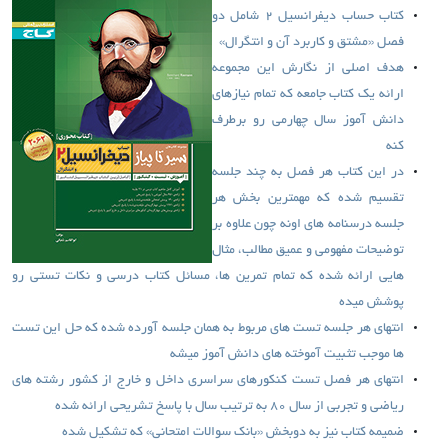
کتاب حساب دیفرانسیل 2 شامل دو
فصل «مشتق و کاربرد آن و انتگرال»
هدف اصلی از نگارش این مجموعه
ارائه یک کتاب جامعه که تمام نیازهای
دانش آموز سال چهارمی رو برطرف
کنه
در این کتاب هر فصل به چند جلسه
تقسیم شده که مهمترین بخش هر
جلسه درسنامه های اونه چون علاوه بر
توضیحات مفهومی و عمیق مطالب، مثال
هایی ارائه شده که تمام تمرین ها، مسائل کتاب درسی و نکات تستی رو
پوشش میده
انتهای هر جلسه تست های مربوط به همان جلسه آورده شده که حل این تست
ها موجب تثبیت آموخته های دانش آموز میشه
انتهای هر فصل تست کنکورهای سراسری داخل و خارج از کشور رشته های
ریاضی و تجربی از سال 80 به ترتیب سال با پاسخ تشریحی ارائه شده
ضمیمه کتاب نیز به دوبخش «بانک سوالات امتحانی» که تشکیل شده